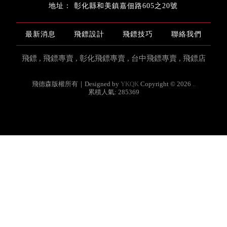
彰化縣和美鎮嘉佃路605之20號
最新消息
飛鏢設計
飛鏢技巧
聯絡我們
飛鏢
飛鏢專賣
彰化飛鏢專賣
台中飛鏢專賣
飛鏢店
飛德森版權所有｜Designed by
YKQK
Copyright © 2026
..
累積人氣: 285369